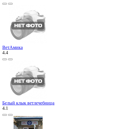
ВетАмика
4.4
Белый клык ветлечебница
4.1