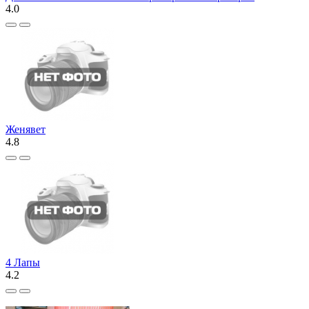
4.0
Женявет
4.8
4 Лапы
4.2