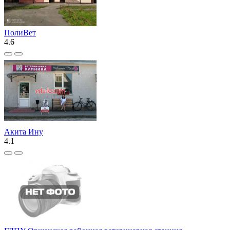
ПолиВет
4.6
Акита Ину
4.1