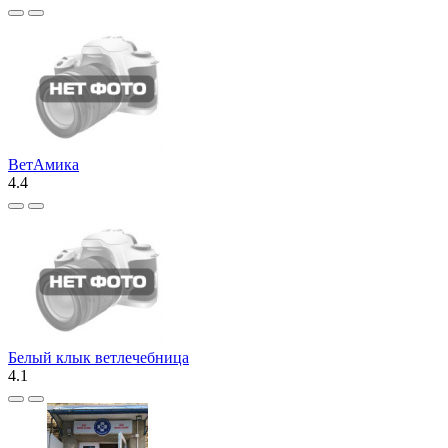
ВетАмика
4.4
Белый клык ветлечебница
4.1