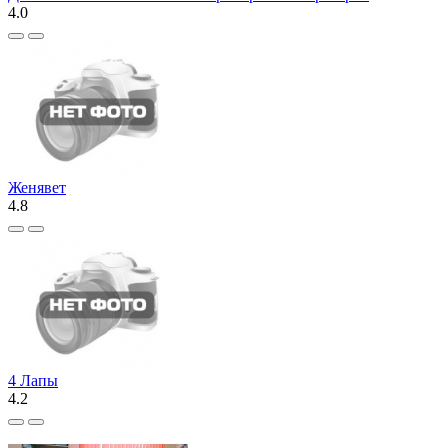
4.0
Женявет
4.8
4 Лапы
4.2