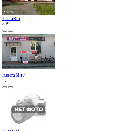
ПолиВет
4.6
Акита Ину
4.1