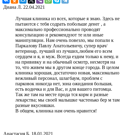
Диана Л.
22.04.2021
Лучшая клиника из всех, которые я знаю. Здесь не
пытаются с тебя содрать побольше денег , а
максимально профессионально проводят
консультацию и рекомендуют те или иные
манипуляции. Нам очень повезло, мы попали к
Паркалову Павлу Анатольевичу, супер врач/
ветеринар, лучший из лучших,любим его всем
сердцем и я, и муж. Всегда ездим только к нему, и
на прививку и на обычный осмотр, несмотря на
то, что живем мы в другом конце города. В целом
клиника хорошая, достаточно новая, максимально
вежливый персонал, шлагбаум, проблем с
парковок никогда нет, зона ожидания большая,
есть водичка и для Вас, и для вашего питомца.
Так же там на месте прода тся корм и разные
лекарства; мы своей малышке частенько бер м там
разные вкусняшки.
В общем, клиника нам очень нравится!
Анастасия Б.
18.01.2021