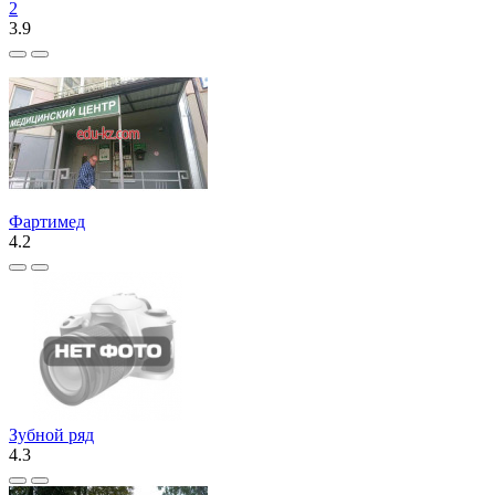
2
3.9
Фартимед
4.2
Зубной ряд
4.3