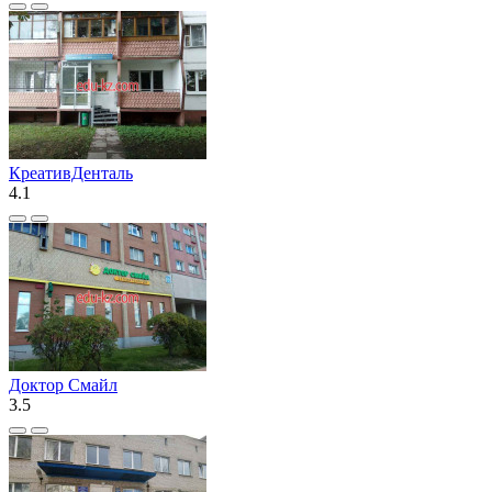
КреативДенталь
4.1
Доктор Смайл
3.5