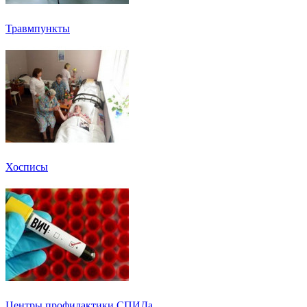
Травмпункты
Хосписы
Центры профилактики СПИДа