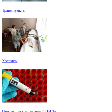
Травмпункты
Хосписы
Центры профилактики СПИДа