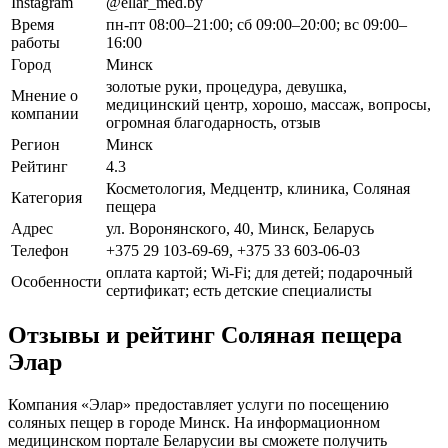
Instagram
@ellar_med.by
Время
пн-пт 08:00–21:00; сб 09:00–20:00; вс 09:00–
работы
16:00
Город
Минск
золотые руки, процедура, девушка,
Мнение о
медицинский центр, хорошо, массаж, вопросы,
компании
огромная благодарность, отзыв
Регион
Минск
Рейтинг
4.3
Косметология, Медцентр, клиника, Соляная
Категория
пещера
Адрес
ул. Воронянского, 40, Минск, Беларусь
Телефон
+375 29 103-69-69, +375 33 603-06-03
оплата картой; Wi-Fi; для детей; подарочный
Особенности
сертификат; есть детские специалисты
Отзывы и рейтинг Соляная пещера
Элар
Компания «Элар» предоставляет услуги по посещению
соляных пещер в городе Минск. На информационном
медицинском портале Беларусии вы сможете получить