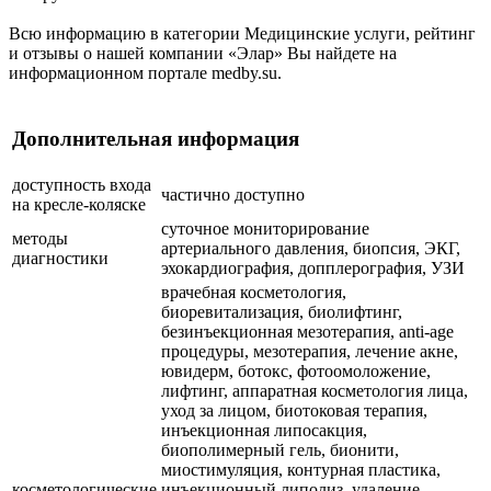
Всю информацию в категории Медицинские услуги, рейтинг
и отзывы о нашей компании «Элар» Вы найдете на
информационном портале medby.su.
Дополнительная информация
доступность входа
частично доступно
на кресле-коляске
суточное мониторирование
методы
артериального давления, биопсия, ЭКГ,
диагностики
эхокардиография, допплерография, УЗИ
врачебная косметология,
биоревитализация, биолифтинг,
безинъекционная мезотерапия, anti-age
процедуры, мезотерапия, лечение акне,
ювидерм, ботокс, фотоомоложение,
лифтинг, аппаратная косметология лица,
уход за лицом, биотоковая терапия,
инъекционная липосакция,
биополимерный гель, бионити,
миостимуляция, контурная пластика,
косметологические
инъекционный липолиз, удаление