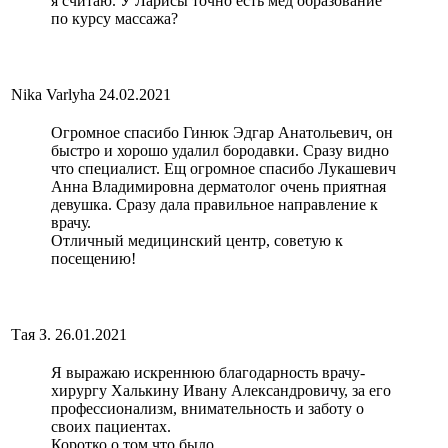
я считаю. У Ларисы точно есть мед образование
по курсу массажа?
Nika Varlyha
24.02.2021
Огромное спасибо Гинюк Эдгар Анатольевич, он
быстро и хорошо удалил бородавки. Сразу видно
что специалист. Ещ огромное спасибо Лукашевич
Анна Владимировна дерматолог очень приятная
девушка. Сразу дала правильное направление к
врачу.
Отличный медицинский центр, советую к
посещению!
Тая З.
26.01.2021
Я выражаю искреннюю благодарность врачу-
хирургу Халькину Ивану Александровичу, за его
профессионализм, внимательность и заботу о
своих пациентах.
Коротко о том,что было.