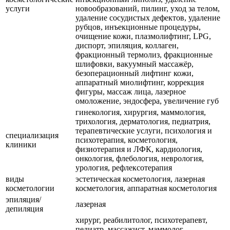
услуги
новообразований, пилинг, уход за телом,
удаление сосудистых дефектов, удаление
рубцов, инъекционные процедуры,
очищение кожи, плазмолифтинг, LPG,
диспорт, эпиляция, коллаген,
фракционный термолиз, фракционные
шлифовки, вакуумный массажёр,
безоперационный лифтинг кожи,
аппаратный миолифтинг, коррекция
фигуры, массаж лица, лазерное
омоложение, эндосфера, увеличение губ
гинекология, хирургия, маммология,
трихология, дерматология, педиатрия,
терапевтические услуги, психология и
специализация
психотерапия, косметология,
клиники
физиотерапия и ЛФК, кардиология,
онкология, флебология, неврология,
урология, рефлексотерапия
виды
эстетическая косметология, лазерная
косметологии
косметология, аппаратная косметология
эпиляция/
лазерная
депиляция
хирург, реабилитолог, психотерапевт,
педиатр, массажист, маммолог,