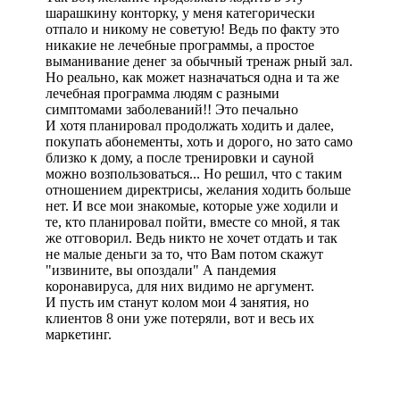
шарашкину конторку, у меня категорически
отпало и никому не советую! Ведь по факту это
никакие не лечебные программы, а простое
выманивание денег за обычный тренаж рный зал.
Но реально, как может назначаться одна и та же
лечебная программа людям с разными
симптомами заболеваний!! Это печально
И хотя планировал продолжать ходить и далее,
покупать абонементы, хоть и дорого, но зато само
близко к дому, а после тренировки и сауной
можно возпользоваться... Но решил, что с таким
отношением директрисы, желания ходить больше
нет. И все мои знакомые, которые уже ходили и
те, кто планировал пойти, вместе со мной, я так
же отговорил. Ведь никто не хочет отдать и так
не малые деньги за то, что Вам потом скажут
"извините, вы опоздали" А пандемия
коронавируса, для них видимо не аргумент.
И пусть им станут колом мои 4 занятия, но
клиентов 8 они уже потеряли, вот и весь их
маркетинг.