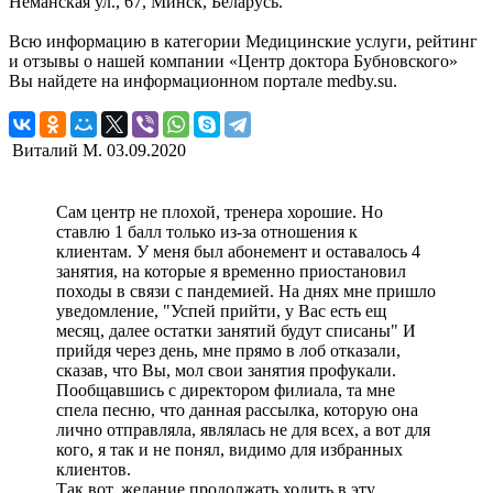
Нёманская ул., 67, Минск, Беларусь.
Всю информацию в категории Медицинские услуги, рейтинг
и отзывы о нашей компании «Центр доктора Бубновского»
Вы найдете на информационном портале medby.su.
Виталий М.
03.09.2020
Сам центр не плохой, тренера хорошие. Но
ставлю 1 балл только из-за отношения к
клиентам. У меня был абонемент и оставалось 4
занятия, на которые я временно приостановил
походы в связи с пандемией. На днях мне пришло
уведомление, "Успей прийти, у Вас есть ещ
месяц, далее остатки занятий будут списаны" И
прийдя через день, мне прямо в лоб отказали,
сказав, что Вы, мол свои занятия профукали.
Пообщавшись с директором филиала, та мне
спела песню, что данная рассылка, которую она
лично отправляла, являлась не для всех, а вот для
кого, я так и не понял, видимо для избранных
клиентов.
Так вот, желание продолжать ходить в эту