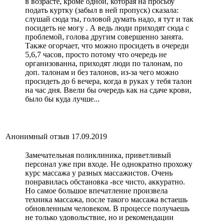
в возрасте, кроме одной, которая на просьбу
подать куртку (забыл в ней пропуск) сказала:
слушай сюда ты, головой думать надо, я тут и так
посидеть не могу . А ведь люди приходят сюда с
проблемой, голова другим совершенно занята.
Также огорчает, что можно просидеть в очереди
5,6,7 часов, просто потому что очередь не
организованна, приходят люди по талонам, по
доп. талонам и без талонов, из-за чего можно
просидеть до 6 вечера, когда в руках у тебя талон
на час дня. Ввели бы очередь как на сдаче крови,
было бы куда лучше...
Анонимный отзыв
17.09.2019
Замечательная поликлиника, приветливый
персонал уже при входе. Не однократно прохожу
курс массажа у разных массажистов. Очень
понравилась обстановка -все чисто, аккуратно.
Но самое большое впечатление произвела
техника массажа, после такого массажа встаешь
обновленным человеком. В процессе получаешь
не только удовольствие, но и рекомендации