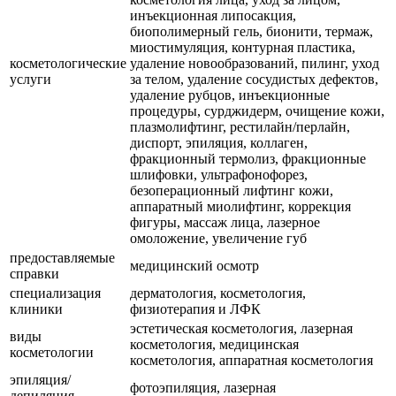
инъекционная липосакция,
биополимерный гель, бионити, термаж,
миостимуляция, контурная пластика,
косметологические
удаление новообразований, пилинг, уход
услуги
за телом, удаление сосудистых дефектов,
удаление рубцов, инъекционные
процедуры, сурджидерм, очищение кожи,
плазмолифтинг, рестилайн/перлайн,
диспорт, эпиляция, коллаген,
фракционный термолиз, фракционные
шлифовки, ультрафонофорез,
безоперационный лифтинг кожи,
аппаратный миолифтинг, коррекция
фигуры, массаж лица, лазерное
омоложение, увеличение губ
предоставляемые
медицинский осмотр
справки
специализация
дерматология, косметология,
клиники
физиотерапия и ЛФК
эстетическая косметология, лазерная
виды
косметология, медицинская
косметологии
косметология, аппаратная косметология
эпиляция/
фотоэпиляция, лазерная
депиляция