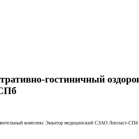
стративно-гостиничный оздоро
-СПб