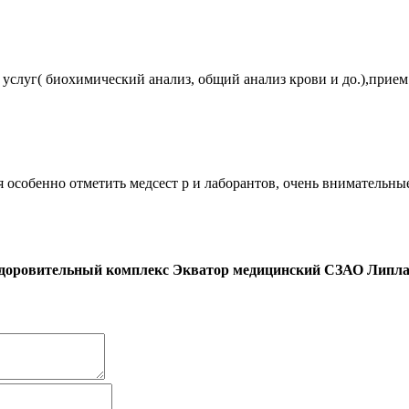
слуг( биохимический анализ, общий анализ крови и до.),прием 
я особенно отметить медсест р и лаборантов, очень внимательн
здоровительный комплекс Экватор медицинский СЗАО Липл