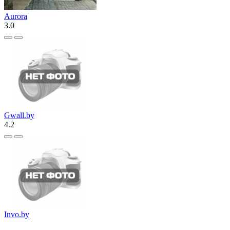
Aurora
3.0
Gwall.by
4.2
Invo.by