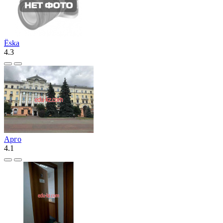
Ёska
4.3
Арго
4.1