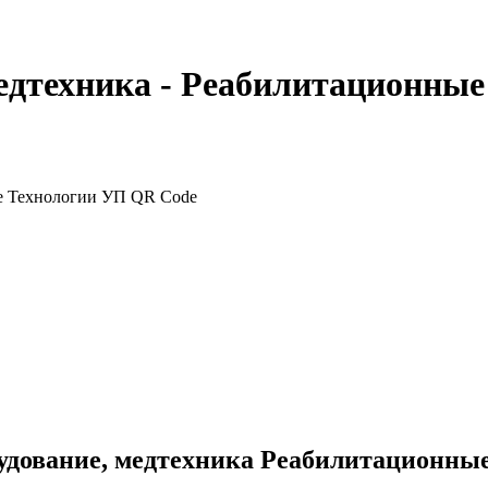
едтехника - Реабилитационны
удование, медтехника Реабилитационны