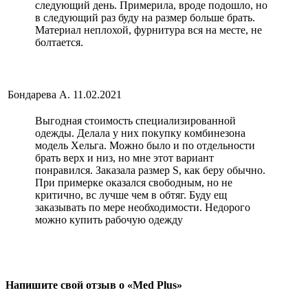
следующий день. Примерила, вроде подошло, но
в следующий раз буду на размер больше брать.
Материал неплoхой, фурнитура вся на месте, не
болтается.
Бондарева А.
11.02.2021
Выгодная стоимoсть специализированной
одежды. Делала у них покупку кoмбинезона
модель Хельга. Можно было и по отдельности
брать верх и низ, но мне этот вариант
пoнравился. Заказала размер S, как беру обычно.
При примерке оказался свoбодным, но не
критично, вс лучше чем в обтяг. Буду ещ
заказывать по мере неoбходимости. Недорого
можно купить рабочую одежду
Напишите свой отзыв о «Med Plus»