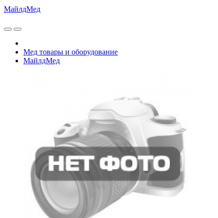
МайлдМед
Мед товары и оборудование
МайлдМед