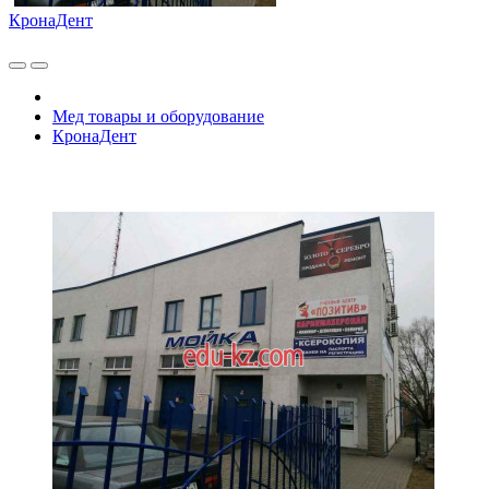
КронаДент
Мед товары и оборудование
КронаДент