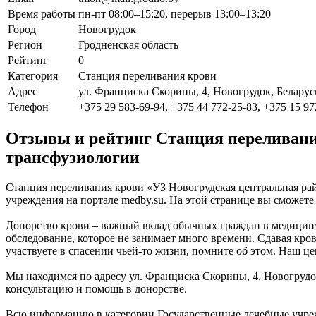
Время работы
пн-пт 08:00–15:20, перерыв 13:00–13:20
Город
Новогрудок
Регион
Гродненская область
Рейтинг
0
Категория
Станция переливания крови
Адрес
ул. Франциска Скорины, 4, Новогрудок, Беларус
Телефон
+375 29 583-69-94, +375 44 772-25-83, +375 15 97
Отзывы и рейтинг Станция переливани
трансфузиологии
Станция переливания крови «УЗ Новогрудская центральная рай
учреждения на портале medby.su. На этой странице вы сможет
Донорство крови – важный вклад обычных граждан в медицину 
обследование, которое не занимает много времени. Сдавая кро
участвуете в спасении чьей-то жизни, помните об этом. Наш це
Мы находимся по адресу ул. Франциска Скорины, 4, Новогрудок
консультацию и помощь в донорстве.
Всю информацию в категории Государственные лечебные учреж