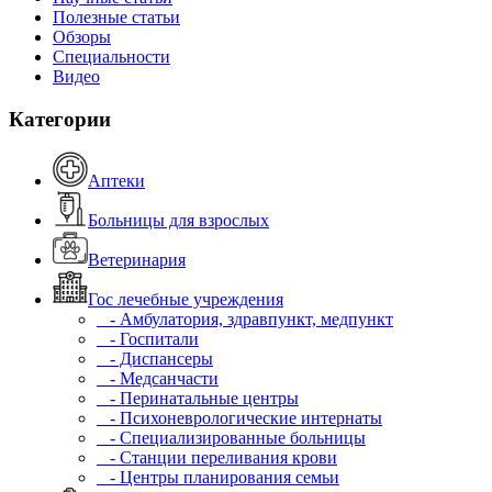
Полезные статьи
Обзоры
Специальности
Видео
Категории
Аптеки
Больницы для взрослых
Ветеринария
Гос лечебные учреждения
- Амбулатория, здравпункт, медпункт
- Госпитали
- Диспансеры
- Медсанчасти
- Перинатальные центры
- Психоневрологические интернаты
- Специализированные больницы
- Станции переливания крови
- Центры планирования семьи