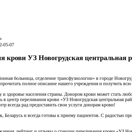
ь
2-05-07
я крови УЗ Новогрудская центральная р
онная больница, отделение трансфузиологии» в городе Новогру
е прочитать полное описание нашего учреждения и получить всю
и здоровье населения страны. Донором крови может стать любой
вь в центр переливания крови «УЗ Новогрудская центральная ра
нтр всегда рад предоставить свои услуги донорам крови!
, Беларусь и всегда готовы к приему пациентов. С радостью пр
дения, рейтинг и отзывы о станции переливания крови «УЗ Нов