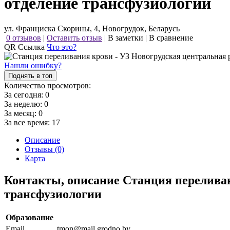
отделение трансфузиологии
ул. Франциска Скорины, 4, Новогрудок, Беларусь
0 отзывов
|
Оставить отзыв
|
В заметки
|
В сравнение
QR Ссылка
Что это?
Нашли ошибку?
Поднять в топ
Количество просмотров:
За сегодня:
0
За неделю:
0
За месяц:
0
За все время:
17
Описание
Отзывы (0)
Карта
Контакты, описание Станция переливан
трансфузиологии
Образование
Email
tmon@mail.grodno.by