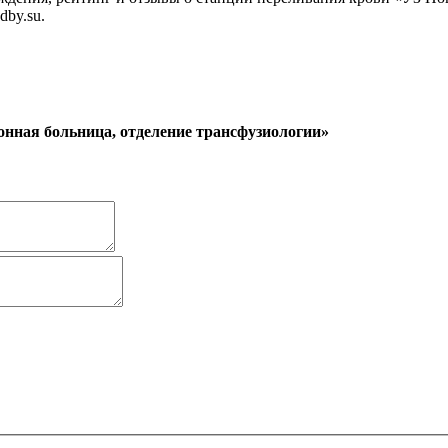
by.su.
онная больница, отделение трансфузиологии»