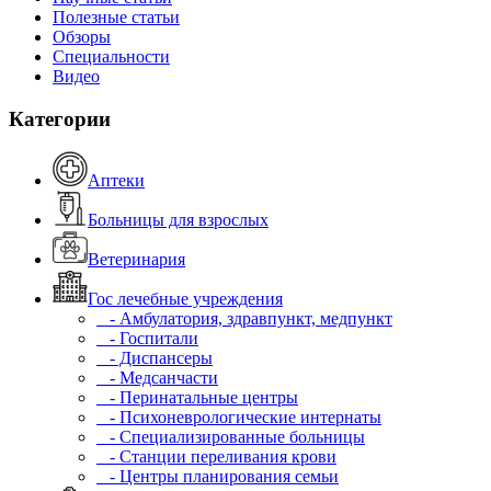
Полезные статьи
Обзоры
Специальности
Видео
Категории
Аптеки
Больницы для взрослых
Ветеринария
Гос лечебные учреждения
- Амбулатория, здравпункт, медпункт
- Госпитали
- Диспансеры
- Медсанчасти
- Перинатальные центры
- Психоневрологические интернаты
- Специализированные больницы
- Станции переливания крови
- Центры планирования семьи