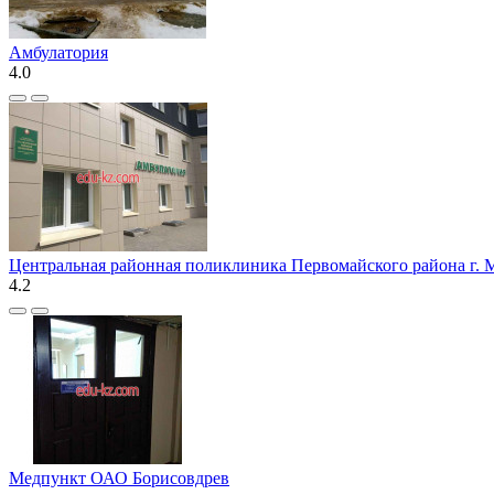
Амбулатория
4.0
Центральная районная поликлиника Первомайского района г. 
4.2
Медпункт ОАО Борисовдрев