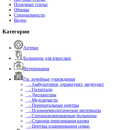
Полезные статьи
Обзоры
Специальности
Видео
Категории
Аптеки
Больницы для взрослых
Ветеринария
Гос лечебные учреждения
- Амбулатория, здравпункт, медпункт
- Госпитали
- Диспансеры
- Медсанчасти
- Перинатальные центры
- Психоневрологические интернаты
- Специализированные больницы
- Станции переливания крови
- Центры планирования семьи