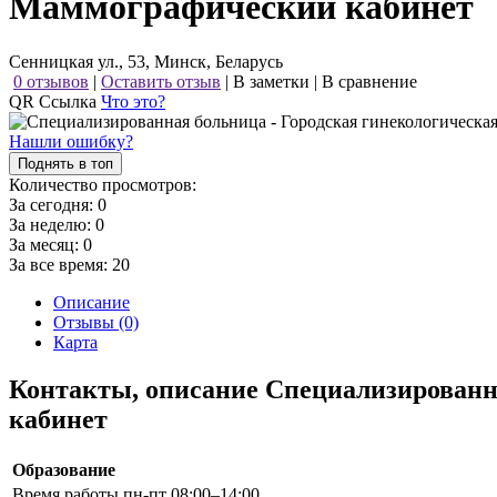
Маммографический кабинет
Сенницкая ул., 53, Минск, Беларусь
0 отзывов
|
Оставить отзыв
|
В заметки
|
В сравнение
QR Ссылка
Что это?
Нашли ошибку?
Поднять в топ
Количество просмотров:
За сегодня:
0
За неделю:
0
За месяц:
0
За все время:
20
Описание
Отзывы (0)
Карта
Контакты, описание Специализированн
кабинет
Образование
Время работы
пн-пт 08:00–14:00