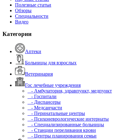
Полезные статьи
Обзоры
Специальности
Видео
Категории
Аптеки
Больницы для взрослых
Ветеринария
Гос лечебные учреждения
- Амбулатория, здравпункт, медпункт
- Госпитали
- Диспансеры
- Медсанчасти
- Перинатальные центры
- Психоневрологические интернаты
- Специализированные больницы
- Станции переливания крови
- Центры планирования семьи