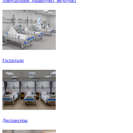
Амбулатория, здравпункт, медпункт
Госпитали
Диспансеры