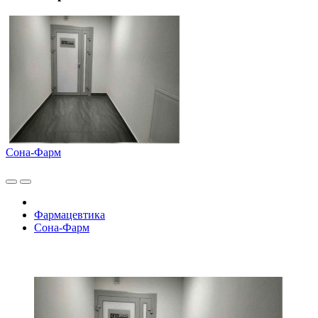
Сона-Фарм
Фармацевтика
Сона-Фарм