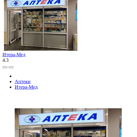
Итера-Мед
4.3
Аптеки
Итера-Мед