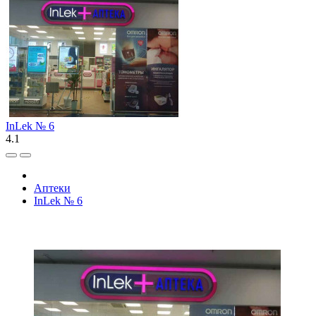
InLek № 6
4.1
Аптеки
InLek № 6