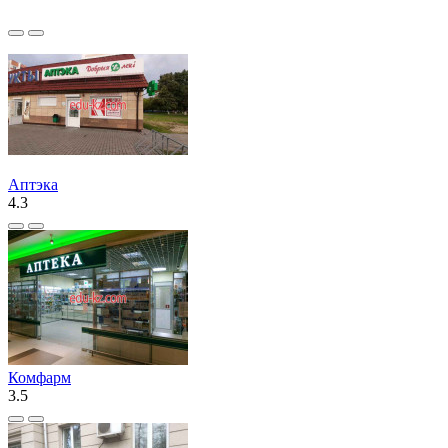
Аптэка
4.3
Комфарм
3.5