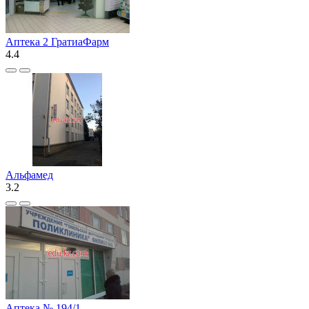
Аптека 2 ГратиаФарм
4.4
Альфамед
3.2
Аптека № 194/1