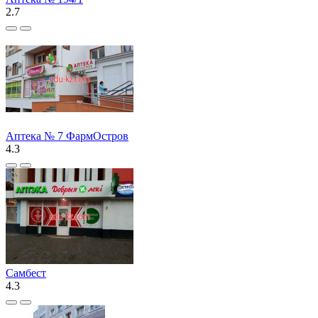
2.7
Аптека № 7 ФармОстров
4.3
Самбест
4.3