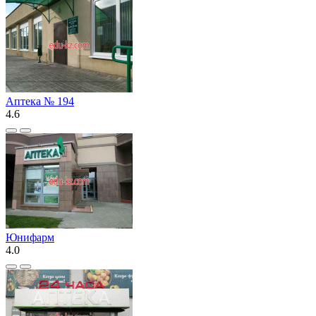
Аптека № 194
4.6
Юнифарм
4.0