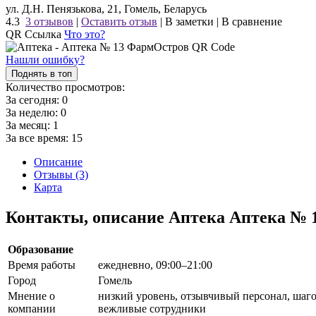
ул. Д.Н. Пенязькова, 21, Гомель, Беларусь
4.3
3 отзывов
|
Оставить отзыв
|
В заметки
|
В сравнение
QR Ссылка
Что это?
Нашли ошибку?
Поднять в топ
Количество просмотров:
За сегодня:
0
За неделю:
0
За месяц:
1
За все время:
15
Описание
Отзывы (3)
Карта
Контакты, описание Аптека Аптека №
Образование
Время работы
ежедневно, 09:00–21:00
Город
Гомель
Мнение о
низкий уровень, отзывчивый персонал, шаго
компании
вежливые сотрудники