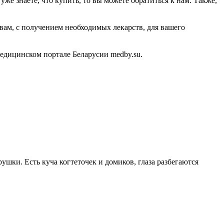
же знаете, что купить, то вы можете обратиться к нам. Также,
 вам, с получением необходимых лекарств, для вашего
дицинском портале Беларусии medby.su.
шки. Есть куча когтеточек и домиков, глаза разбегаются