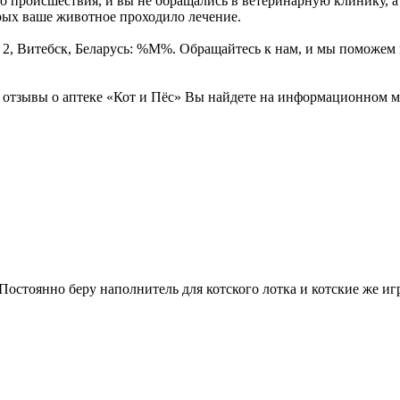
 происшествия, и вы не обращались в ветеринарную клинику, а у
орых ваше животное проходило лечение.
а, 2, Витебск, Беларусь: %М%. Обращайтесь к нам, и мы поможем
тзывы о аптеке «Кот и Пёс» Вы найдете на информационном ме
тоянно беру наполнитель для котского лотка и котские же игру