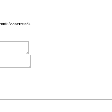
кий Зооветснаб»