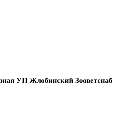
арная УП Жлобинский Зооветснаб