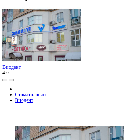
Виодент
4.0
Стоматологии
Виодент