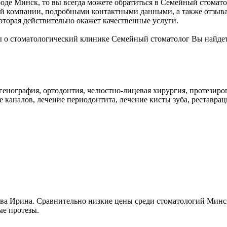
де Минск, то вы всегда можете обратиться в Семейный стоматол
ей компании, подробными контактными данными, а также отзыва
оторая действительно окажет качественные услуги.
 о стоматологический клинике Семейный стоматолог Вы найдет
тгенография, ортодонтия, челюстно-лицевая хирургия, протезиро
е каналов, лечение периодонтита, лечение кисты зуба, реставрац
ва Ирина. Сравнительно низкие цены среди стоматологий Минска
ые протезы.