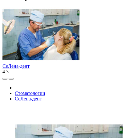
СеЛена-дент
4.3
Стоматологии
СеЛена-дент