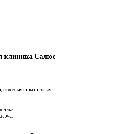
я клиника Салюс
, отличная стоматология
линика
еларусь