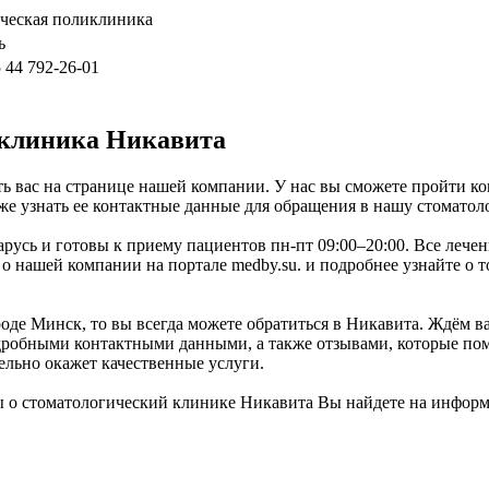
ическая поликлиника
ь
 44 792-26-01
 клиника Никавита
ь вас на странице нашей компании. У нас вы сможете пройти ко
же узнать ее контактные данные для обращения в нашу стоматол
арусь и готовы к приему пациентов пн-пт 09:00–20:00. Все леч
 нашей компании на портале medby.su. и подробнее узнайте о т
де Минск, то вы всегда можете обратиться в Никавита. Ждём ва
робными контактными данными, а также отзывами, которые помо
ельно окажет качественные услуги.
 о стоматологический клинике Никавита Вы найдете на информ