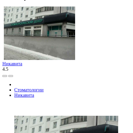
Никавита
4.5
Стоматологии
Никавита