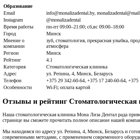
Образование
Email
info@monalizadental.by, monalizadental@mail
Instagram
@monalizadental
Время работы
пн-пт 09:00–21:00; сб,вс 09:00–18:00
Город
Минск
Мнение о
зуб, стоматология, прекрасная улыбка, пр
компании
атмосфера
Регион
Минск
Рейтинг
4.1
Категория
Стоматологическая клиника
Адрес
ул. Репина, 4, Минск, Беларусь
Телефон
+375 29 342-60-64, +375 17 240-60-64, +375
Особенности
Wi-Fi; оплата картой
Отзывы и рейтинг Стоматологическая
Наша стоматологическая клиника Мона Лиза Дентал рада приве
странице вы сможете прочитать полное описание нашей компан
Мы находимся по адресу ул. Репина, 4, Минск, Беларусь и гото
современными методами, с применением современного оборудов