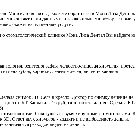
де Минск, то вы всегда можете обратиться в Мона Лиза Дентал. 
ными контактными данными, а также отзывами, которые помогут
ельно окажет качественные услуги.
 о стоматологический клинике Мона Лиза Дентал Вы найдете н
лантология, рентгенография, челюстно-лицевая хирургия, проте
 гигиена зубов, коронки, лечение дёсен, лечение каналов
Сделала снимок 3D. Села в кресло. Доктор по снимку лечение не 
а сделать КТ. Заплатила 16 руб, типо консультация . Сделала КТ
б)
 стомотологами. Советуюсь с двумя хирургами стомотологами. К
к 3D. Ответ двух хирургов - удалять и не выбрасывать деньги.
не занимаются разводов людей на деньги.