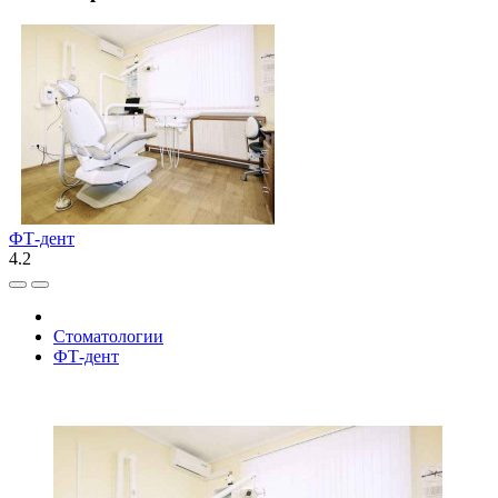
ФТ-дент
4.2
Стоматологии
ФТ-дент