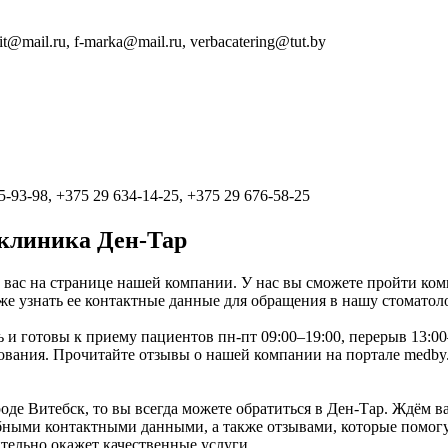
it@mail.ru, f-marka@mail.ru, verbacatering@tut.by
5-93-98, +375 29 634-14-25, +375 29 676-58-25
клиника Ден-Тар
 вас на странице нашей компании. У нас вы сможете пройти ком
же узнать ее контактные данные для обращения в нашу стоматол
ь и готовы к приему пациентов пн-пт 09:00–19:00, перерыв 13:0
ания. Прочитайте отзывы о нашей компании на портале medby.su
е Витебск, то вы всегда можете обратиться в Ден-Тар. Ждём вас
ными контактными данными, а также отзывами, которые помогут
тельно окажет качественные услуги.