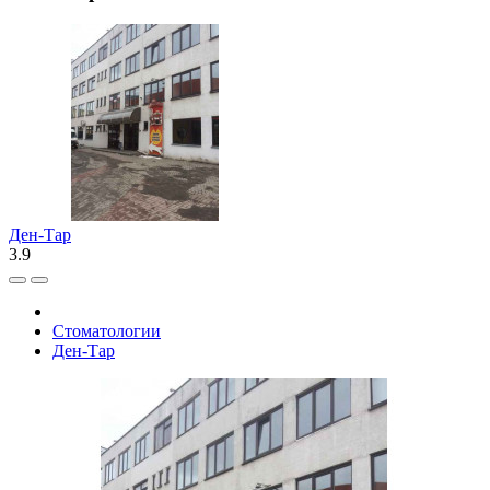
Ден-Тар
3.9
Стоматологии
Ден-Тар