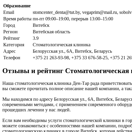
Образование
Email
stomcenter_denta@tut.by, vegaprim@mail.ru, sobolv
Время работы
пн-пт 09:00–19:00, перерыв 13:00–15:00
Город
Витебск
Регион
Витебская область
Рейтинг
3.9
Категория
Стоматологическая клиника
Адрес
Белорусская ул., 6А, Витебск, Беларусь
Телефон
+375 21 263-93-98, +375 33 676-58-25, +375 21 26
Отзывы и рейтинг Стоматологическая 
Наша стоматологическая клиника Ден-Тар рада приветствовать
вы сможете прочитать полное описание нашей компании, а так
Мы находимся по адресу Белорусская ул., 6А, Витебск, Беларус
современными методами, с применением современного оборудов
прошедших лечении у нас людей.
Если вам необходимы услуги стоматологической клиники в город
можете ознакомиться с особенностями нашей компании, подроб
стоматологическую клинику в городе Витебск, которая действи