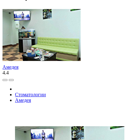
Амедея
4.4
Стоматологии
Амедея