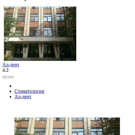
Ал-дент
4.2
Стоматологии
Ал-дент