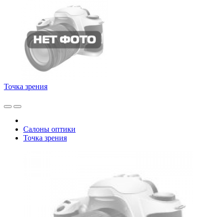
Точка зрения
Салоны оптики
Точка зрения