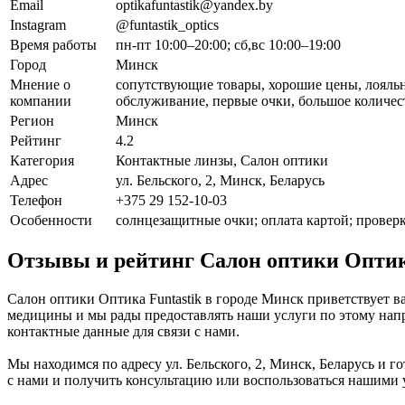
Email
optikafuntastik@yandex.by
Instagram
@funtastik_optics
Время работы
пн-пт 10:00–20:00; сб,вс 10:00–19:00
Город
Минск
Мнение о
сопутствующие товары, хорошие цены, лояль
компании
обслуживание, первые очки, большое количес
Регион
Минск
Рейтинг
4.2
Категория
Контактные линзы, Салон оптики
Адрес
ул. Бельского, 2, Минск, Беларусь
Телефон
+375 29 152-10-03
Особенности
солнцезащитные очки; оплата картой; проверк
Отзывы и рейтинг Салон оптики Оптика
Салон оптики Оптика Funtastik в городе Минск приветствует в
медицины и мы рады предоставлять наши услуги по этому напр
контактные данные для связи с нами.
Мы находимся по адресу ул. Бельского, 2, Минск, Беларусь и г
с нами и получить консультацию или воспользоваться нашими 