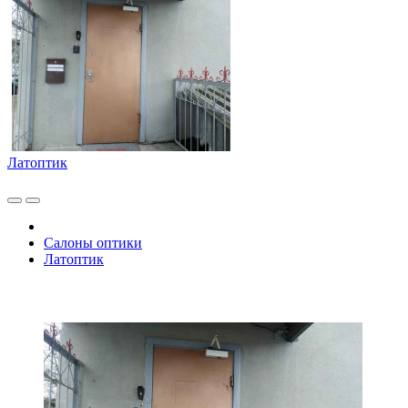
Латоптик
Салоны оптики
Латоптик