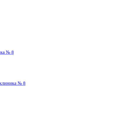
ка № 8
иклиника № 8