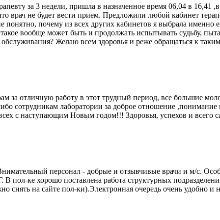
певту за 3 недели, пришла в назначенное время 06,04 в 16,41 ,в
то врач не будет вести прием. Предложили любой кабинет терапев
не понятно, почему из всех других кабинетов я выбрала именно е
о такое вообще может быть и продолжать испытывать судьбу, пыт
 обслуживания? Желаю всем здоровья и реже обращаться к таким
ам за отличную работу в этот трудный период, все большие моло
асибо сотрудникам лаборатории за доброе отношение ,понимание
 всех с наступающим Новым годом!!! Здоровья, успехов и всего 
имательный персонал - добрые и отзывчивые врачи и м/с. Особая
Г. В пол-ке хорошо поставлена работа структурных подразделени
о снять на сайте пол-ки).Электронная очередь очень удобно и н