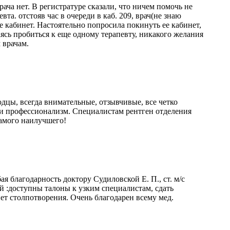
рача нет. В регистратуре сказали, что ничем помочь не
та. отстояв час в очереди в каб. 209, врач(не знаю
е кабинет. Настоятельно попросила покинуть ее кабинет,
аясь пробиться к еще одному терапевту, никакого желания
 врачам.
дцы, всегда внимательные, отзывчивые, все четко
 и профессионализм. Специалистам рентген отделения
самого наилучшего!
 благодарность доктору Судиловской Е. П., ст. м/с
й :доступны талоны к узким специалистам, сдать
ет столпотворения. Очень благодарен всему мед.