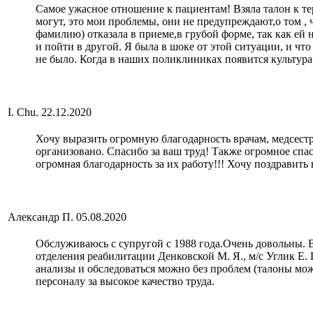
Самое ужасное отношение к пациентам! Взяла талон к тера
могут, это мои проблемы, они не предупреждают,о том , ч
фамилию) отказала в приеме,в грубой форме, так как ей 
и пойти в другой. Я была в шоке от этой ситуации, и чт
не было. Когда в наших поликлиниках появится культура
I. Chu.
22.12.2020
Хочу выразить огромную благодарность врачам, медсестр
организовано. Спасибо за ваш труд! Также огромное сп
огромная благодарность за их работу!!! Хочу поздравить
Александр П.
05.08.2020
Обслуживаюсь с супругой с 1988 года.Очень довольны. Вн
отделения реабилитации Денковской М. Я., м/с Углик Е. 
анализы и обследоваться можно без проблем (талоны можн
персоналу за высокое качество труда.