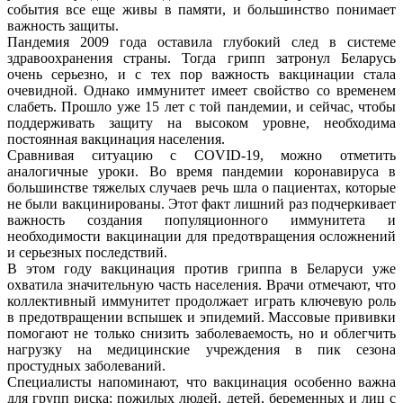
события все еще живы в памяти, и большинство понимает
важность защиты.
Пандемия 2009 года оставила глубокий след в системе
здравоохранения страны. Тогда грипп затронул Беларусь
очень серьезно, и с тех пор важность вакцинации стала
очевидной. Однако иммунитет имеет свойство со временем
слабеть. Прошло уже 15 лет с той пандемии, и сейчас, чтобы
поддерживать защиту на высоком уровне, необходима
постоянная вакцинация населения.
Сравнивая ситуацию с COVID-19, можно отметить
аналогичные уроки. Во время пандемии коронавируса в
большинстве тяжелых случаев речь шла о пациентах, которые
не были вакцинированы. Этот факт лишний раз подчеркивает
важность создания популяционного иммунитета и
необходимости вакцинации для предотвращения осложнений
и серьезных последствий.
В этом году вакцинация против гриппа в Беларуси уже
охватила значительную часть населения. Врачи отмечают, что
коллективный иммунитет продолжает играть ключевую роль
в предотвращении вспышек и эпидемий. Массовые прививки
помогают не только снизить заболеваемость, но и облегчить
нагрузку на медицинские учреждения в пик сезона
простудных заболеваний.
Специалисты напоминают, что вакцинация особенно важна
для групп риска: пожилых людей, детей, беременных и лиц с