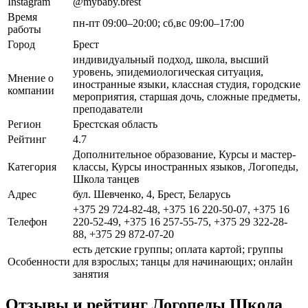
Instagram
@mybaby.brest
Время
пн-пт 09:00–20:00; сб,вс 09:00–17:00
работы
Город
Брест
индивидуальный подход, школа, высший
уровень, эпидемиологическая ситуация,
Мнение о
иностранные языки, классная студия, городские
компании
мероприятия, старшая дочь, сложные предметы,
преподаватели
Регион
Брестская область
Рейтинг
4.7
Дополнительное образование, Курсы и мастер-
Категория
классы, Курсы иностранных языков, Логопеды,
Школа танцев
Адрес
бул. Шевченко, 4, Брест, Беларусь
+375 29 724-82-48, +375 16 220-50-07, +375 16
Телефон
220-52-49, +375 16 257-55-75, +375 29 322-28-
88, +375 29 872-07-20
есть детские группы; оплата картой; группы
Особенности
для взрослых; танцы для начинающих; онлайн
занятия
Отзывы и рейтинг Логопеды Школа