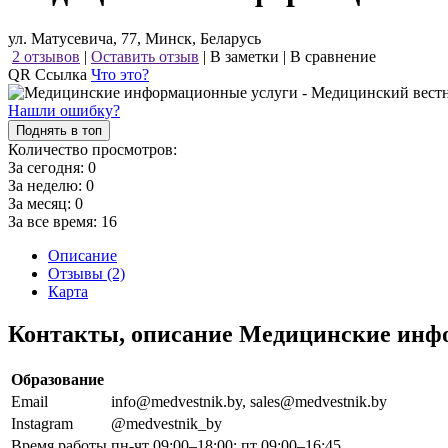
ул. Матусевича, 77, Минск, Беларусь
2 отзывов
|
Оставить отзыв
|
В заметки
|
В сравнение
QR Ссылка
Что это?
Нашли ошибку?
Поднять в топ
Количество просмотров:
За сегодня:
0
За неделю:
0
За месяц:
0
За все время:
16
Описание
Отзывы (2)
Карта
Контакты, описание Медицинские инф
Образование
Email
info@medvestnik.by, sales@medvestnik.by
Instagram
@medvestnik_by
Время работы
пн-чт 09:00–18:00; пт 09:00–16:45