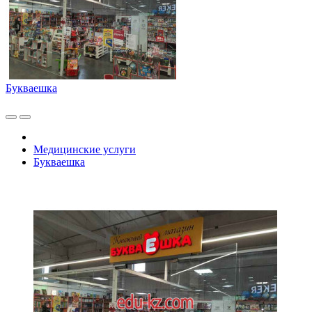
Букваешка
Медицинские услуги
Букваешка