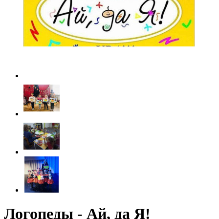
Логопеды - Ай, да Я!