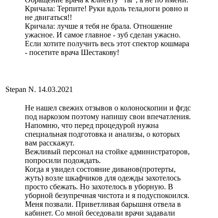
Кричала: Терпите! Руки вдоль тела,ноги ровно и
не двигаться!!
Кричала: лучше я тебя не брала. Отношение
ужасное. И самое главное - зуб сделан ужасно.
Если хотите получить весь этот спектор кошмара
- посетите врача Шестакову!
Stepan N.
14.03.2021
Не нашел свежих отзывов о колоноскопии и фгдс
под наркозом поэтому напишу свои впечатления.
Напомню, что перед процедурой нужна
специальная подготовка и анализы, о которых
вам расскажут.
Вежливый персонал на стойке администраторов,
попросили подождать.
Когда я увидел состояние диванов(протерты,
жуть) возле шкафчиков для одежды захотелось
просто сбежать. Но захотелось в уборную. В
уборной безупречная чистота и я подуспокоился.
Меня позвали. Приветливая барышня отвела в
кабинет. Со мной беседовали врачи задавали