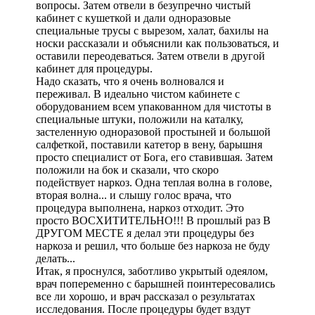
вопросы. Затем отвели в безупречно чистый
кабинет с кушеткой и дали одноразовые
специальные трусы с вырезом, халат, бахилы на
носки рассказали и объяснили как пользоваться, и
оставили переодеваться. Затем отвели в другой
кабинет для процедуры.
Надо сказать, что я очень волновался и
переживал. В идеально чистом кабинете с
оборудованием всем упакованном для чистоты в
специальные штуки, положили на каталку,
застеленную одноразовой простыней и большой
салфеткой, поставили катетор в вену, барышня
просто специалист от Бога, его ставившая. Затем
положили на бок и сказали, что скоро
подействует наркоз. Одна теплая волна в голове,
вторая волна... и слышу голос врача, что
процедура выполнена, наркоз отходит. Это
просто ВОСХИТИТЕЛЬНО!!! В прошлый раз В
ДРУГОМ МЕСТЕ я делал эти процедуры без
наркоза и решил, что больше без наркоза не буду
делать...
Итак, я проснулся, заботливо укрытый одеялом,
врач попеременно с барышней поинтересовались
все ли хорошо, и врач рассказал о результатах
исследования. После процедуры будет вздут