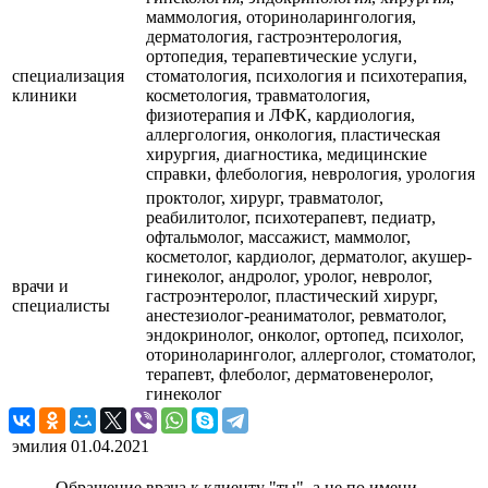
маммология, оториноларингология,
дерматология, гастроэнтерология,
ортопедия, терапевтические услуги,
специализация
стоматология, психология и психотерапия,
клиники
косметология, травматология,
физиотерапия и ЛФК, кардиология,
аллергология, онкология, пластическая
хирургия, диагностика, медицинские
справки, флебология, неврология, урология
проктолог, хирург, травматолог,
реабилитолог, психотерапевт, педиатр,
офтальмолог, массажист, маммолог,
косметолог, кардиолог, дерматолог, акушер-
гинеколог, андролог, уролог, невролог,
врачи и
гастроэнтеролог, пластический хирург,
специалисты
анестезиолог-реаниматолог, ревматолог,
эндокринолог, онколог, ортопед, психолог,
оториноларинголог, аллерголог, стоматолог,
терапевт, флеболог, дерматовенеролог,
гинеколог
эмилия
01.04.2021
Обращение врача к клиенту "ты", а не по имени.