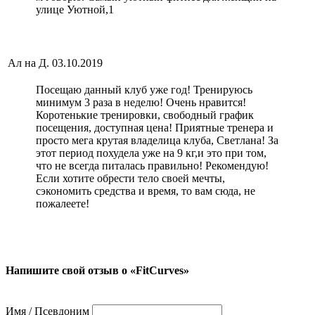
улице Уютной,1
Ал на Д.
03.10.2019
Посещаю данный клуб уже год! Тренируюсь
минимум 3 раза в неделю! Очень нравится!
Коротенькие тренировки, свободный график
посещения, доступная цена! Приятные тренера и
просто мега крутая владелица клуба, Светлана! За
этот период похудела уже на 9 кг,и это при том,
что не всегда питалась правильно! Рекомендую!
Если хотите обрести тело своей мечты,
сэкономить средства и время, то вам сюда, не
пожалеете!
Напишите свой отзыв о «FitCurves»
Имя / Псевдоним