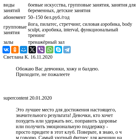
виды
боевые искусства, групповые занятия, занятия для
занятий
беременных, детские занятия
абонемент
50–150 бел.руб./год
йога, пилатес, стретчинг, силовая аэробика, body
групповые
sculpt, аэробика, interval, функциональный
занятия
тренинг
залы
тренажёрный зал
Светлана К.
16.11.2020
Обожаю Вас девчонки, хожу и балдею.
Приходите, не пожалеете
supercontent
20.01.2020
Это лучшее место для достижения настоящего,
значительного результата! Девочки, кто хочет
похудеть или удержать вес, поправить здоровье
или получить эмоциональную поддержку -
просто придите в этот клуб. Поверьте, я знаю, о ч
м говорю. Самый уютный фитнес для женщин на