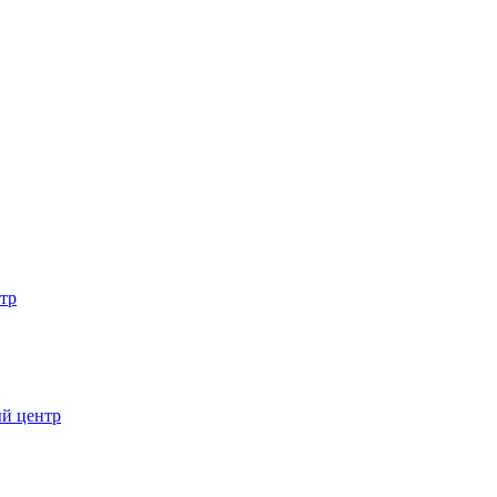
тр
ый центр