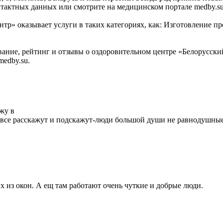
тактных данных или смотрите на медицинском портале medby.su
тр» оказывает услуги в таких категориях, как: Изготовление п
ние, рейтинг и отзывы о оздоровительном центре «Белорусски
edby.su.
жу в
-все расскажут и подскажут-люди большой души не равнодушны
х из окон. А ещ там работают очень чуткие и добрые люди.