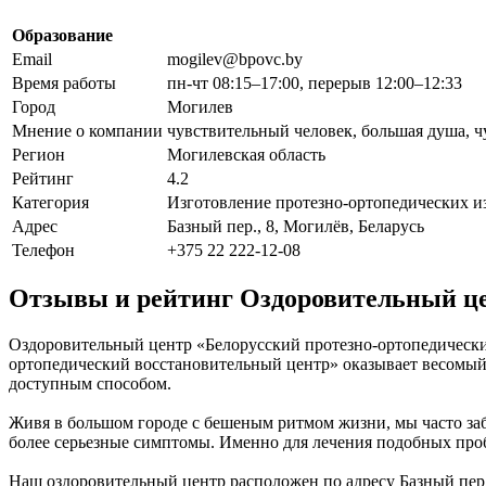
Образование
Email
mogilev@bpovc.by
Время работы
пн-чт 08:15–17:00, перерыв 12:00–12:33
Город
Могилев
Мнение о компании
чувствительный человек, большая душа, ч
Регион
Могилевская область
Рейтинг
4.2
Категория
Изготовление протезно-ортопедических и
Адрес
Базный пер., 8, Могилёв, Беларусь
Телефон
+375 22 222-12-08
Отзывы и рейтинг Оздоровительный це
Оздоровительный центр «Белорусский протезно-ортопедический
ортопедический восстановительный центр» оказывает весомый 
доступным способом.
Живя в большом городе с бешеным ритмом жизни, мы часто заб
более серьезные симптомы. Именно для лечения подобных про
Наш оздоровительный центр расположен по адресу Базный пер.,